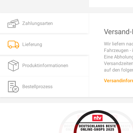
Zahlungsarten
Versand-I
Wir liefern n
Lieferung
Fahrzeugen - 
Eine Abholung
Versandzeiten 
Produktinformationen
auf den folge
Versandinfo
Bestellprozess