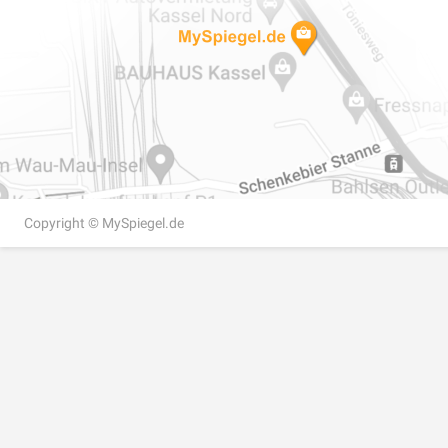
Copyright ©
MySpiegel.de