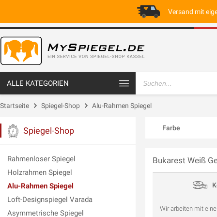
Versand mit eig
ALLE KATEGORIEN
Startseite
Spiegel-Shop
Alu-Rahmen Spiegel
Farbe
Spiegel-Shop
Rahmenloser Spiegel
Bukarest Weiß Ge
Holzrahmen Spiegel
K
Alu-Rahmen Spiegel
Loft-Designspiegel Varada
Wir arbeiten mit ein
Asymmetrische Spiegel