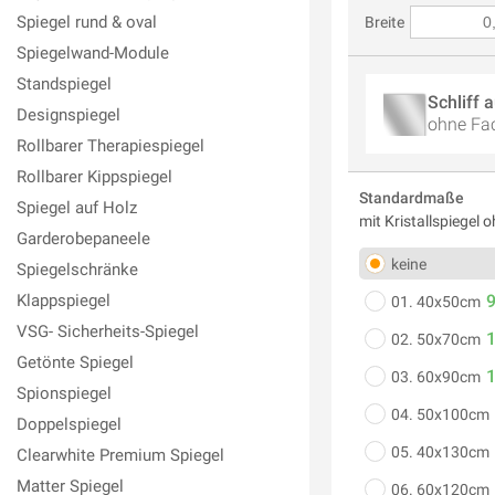
Spiegel rund & oval
Breite
Spiegelwand-Module
Standspiegel
Schliff 
Designspiegel
ohne Fac
Rollbarer Therapiespiegel
Rollbarer Kippspiegel
Standardmaße
Spiegel auf Holz
mit Kristallspiegel 
Garderobepaneele
keine
Spiegelschränke
Klappspiegel
01. 40x50cm
VSG- Sicherheits-Spiegel
02. 50x70cm
Getönte Spiegel
03. 60x90cm
Spionspiegel
04. 50x100cm
Doppelspiegel
05. 40x130cm
Clearwhite Premium Spiegel
ohne Facett
Matter Spiegel
06. 60x120cm