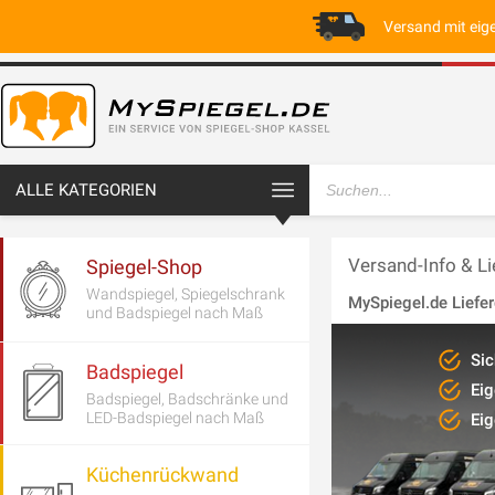
Versand mit eig
ALLE KATEGORIEN
Versand-Info & Li
Spiegel-Shop
Wandspiegel, Spiegelschrank
MySpiegel.de Liefer
und Badspiegel nach Maß
Sic
Badspiegel
Eig
Badspiegel, Badschränke und
LED-Badspiegel nach Maß
Eig
Küchenrückwand