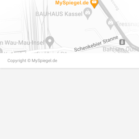
inner
Wir erledigen für 
Auf Sie kommen 
inkl. P
Gelände
inner
inkl. P
Holzpla
inner
Copyright ©
MySpiegel.de
inkl. P
Befesti
inner
inkl. P
Weitere Lieferinf
Die Lieferung erfol
Zerbrechliches ver
Bei schweren und s