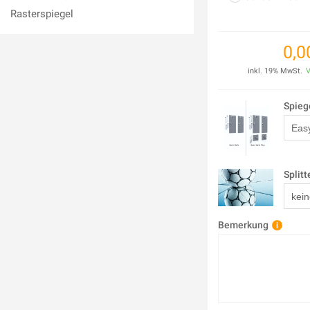
Rasterspiegel
0,0
inkl.
19
% MwSt.
V
Spieg
Splitt
mit 30 mm F
Bemerkung