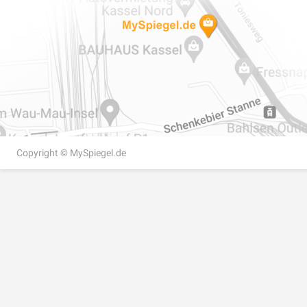
Copyright ©
MySpiegel.de