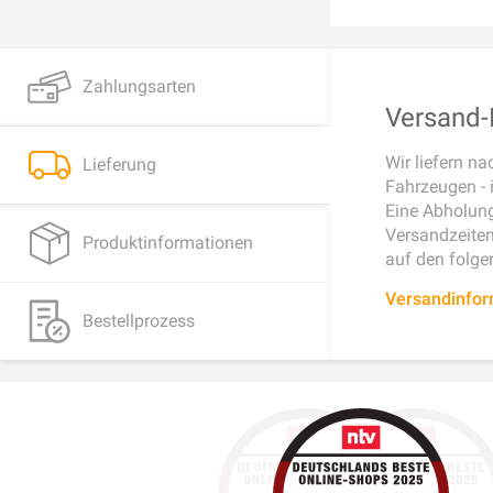
Zahlungsarten
Versand-I
Wir liefern n
Lieferung
Fahrzeugen - 
Eine Abholung
Versandzeiten 
Produktinformationen
auf den folge
Versandinfo
Bestellprozess