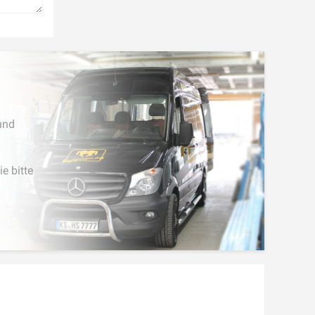
und
e bitte