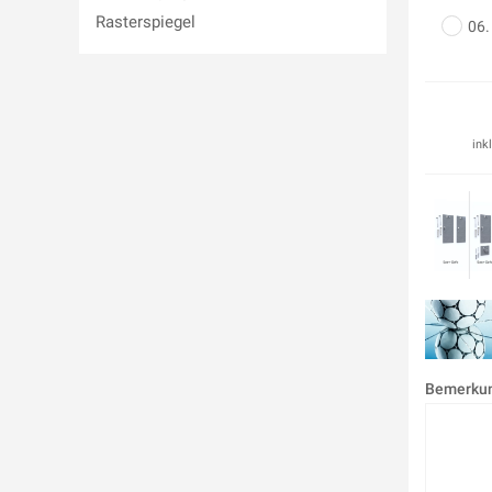
Rasterspiegel
06.
ink
m
Bemerku