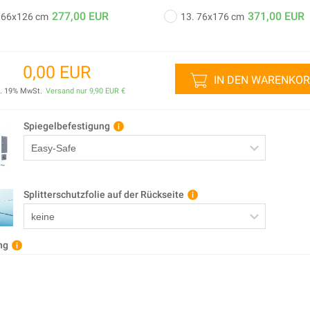
277,00 EUR
371,00 EUR
 66x126 cm
13. 76x176 cm
0,00 EUR
IN DEN WARENKO
l.
19
% MwSt.
Versand nur
9,90 EUR
€
Spiegelbefestigung
Splitterschutzfolie auf der Rückseite
it 30 mm Facettenschliff
mit 40 mm Facettenschliff
ng