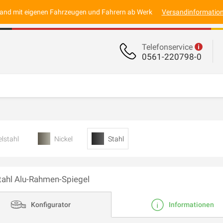
and mit eigenen Fahrzeugen und Fahrern ab Werk
Versandinformatio
Telefonservice
0561-220798-0
lstahl
Nickel
Stahl
tahl Alu-Rahmen-Spiegel
Konfigurator
Informationen