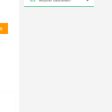
Bestellen Sie ein kleines
Teil des Rahmens als
Muster. Lieferung per
Post.
RB
IN DEN WARENKORB 1,50 €