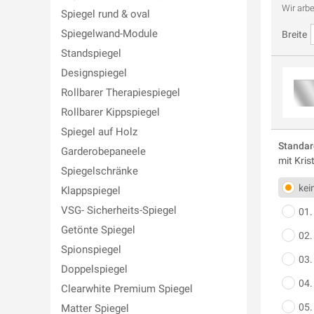
Wir arbe
Spiegel rund & oval
Spiegelwand-Module
Breite
Standspiegel
Designspiegel
Rollbarer Therapiespiegel
Rollbarer Kippspiegel
Spiegel auf Holz
Standa
Garderobepaneele
mit Kris
Spiegelschränke
kei
Klappspiegel
VSG- Sicherheits-Spiegel
01.
Getönte Spiegel
02.
Spionspiegel
03.
Doppelspiegel
04.
Clearwhite Premium Spiegel
05.
Matter Spiegel
o