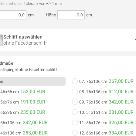
iten mit einer Toleranz von +/- 1 mm
cm
Höhe
cm
Schliff auswählen
ohne Facettenschliff
rdmaße
tallspiegel ohne Facettenschliff
267,00 EUR
ne
07. 76x106 cm
152,00 EUR
312,00 EUR
 46x56 cm
08. 76x136 cm
191,00 EUR
342,00 EUR
 56x76 cm
09. 76x156 cm
235,00 EUR
281,00 EUR
 66x96 cm
10. 51x151 cm
232,00 EUR
326,00 EUR
 56x106 cm
11. 56x176 cm
253,00 EUR
334,00 EUR
 46x136 cm
12. 66x166 cm
hne Facettenschliff
mit 25 mm Facettenschliff