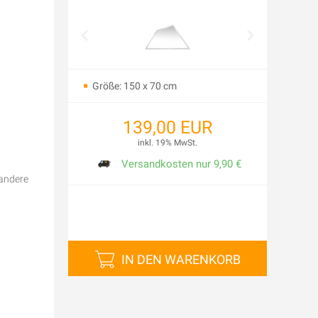
Größe: 150 x 70 cm
139,00 EUR
inkl. 19% MwSt.
Versandkosten nur
9,90 €
 andere
IN DEN WARENKORB