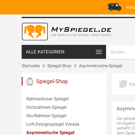
Vers
ALLE KATEGORIEN
Startseite
Spiegel-Shop
Asymmetrische Spiegel
Spiegel-Shop
Kla
Rahmenloser Spiegel
Holzrahmen Spiegel
Asymmet
Alu-Rahmen Spiegel
Die gerad
Unregelmä
Loft-Designspiegel Varada
verleiht.
Asymmetrische Spiegel
dem Spieg