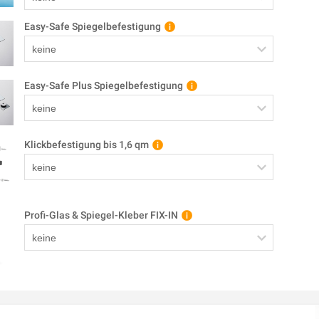
Easy-Safe Spiegelbefestigung
Easy-Safe Plus Spiegelbefestigung
Klickbefestigung bis 1,6 qm
Profi-Glas & Spiegel-Kleber FIX-IN