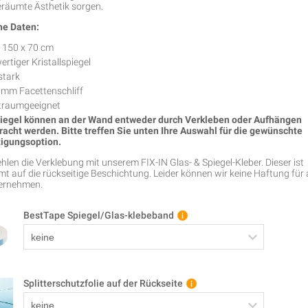
räumte Ästhetik sorgen.
he Daten:
 150 x 70 cm
rtiger Kristallspiegel
stark
 mm Facettenschliff
traumgeeignet
piegel können an der Wand entweder durch Verkleben oder Aufhängen
acht werden. Bitte treffen Sie unten Ihre Auswahl für die gewünschte
tigungsoption.
hlen die Verklebung mit unserem FIX-IN Glas- & Spiegel-Kleber. Dieser ist
t auf die rückseitige Beschichtung. Leider können wir keine Haftung für
bernehmen.
BestTape Spiegel/Glas-klebeband
Splitterschutzfolie auf der Rückseite