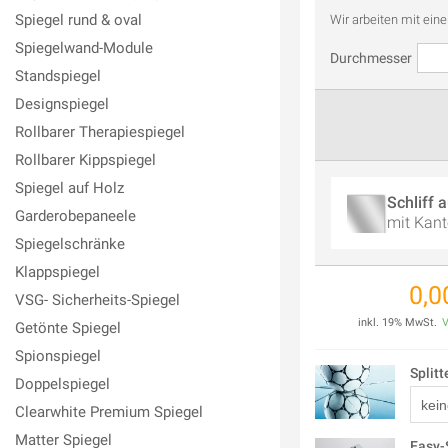
Spiegel rund & oval
Wir arbeiten mit ein
Spiegelwand-Module
Durchmesser
Standspiegel
Designspiegel
Rollbarer Therapiespiegel
Rollbarer Kippspiegel
Spiegel auf Holz
Schliff 
Garderobepaneele
mit Kant
Spiegelschränke
Klappspiegel
0,0
VSG- Sicherheits-Spiegel
inkl.
19
% MwSt.
V
Getönte Spiegel
Spionspiegel
Splitt
Doppelspiegel
Clearwhite Premium Spiegel
Matter Spiegel
Easy-