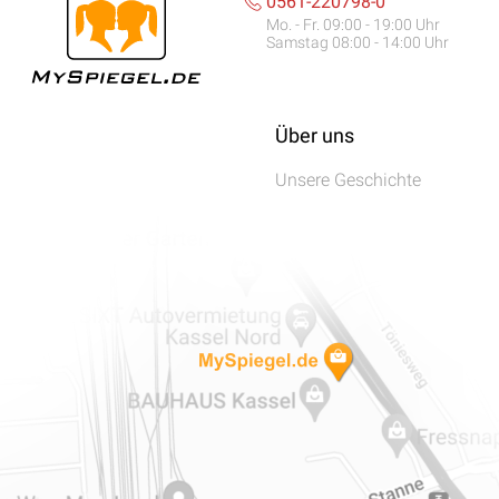
0561-220798-0
Mo. - Fr. 09:00 - 19:00 Uhr
Samstag 08:00 - 14:00 Uhr
Über uns
Unsere Geschichte