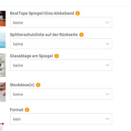
BestTape Spiegel/Glas-klebeband
ein Schliff - Schnittkante
mit Kante poliert hochglan
Splitterschutzfolie auf der Rückseite
Glasablage am Spiegel
Steckdose(n)
it Steilfacette
mit 10 mm Facettenschliff
Format