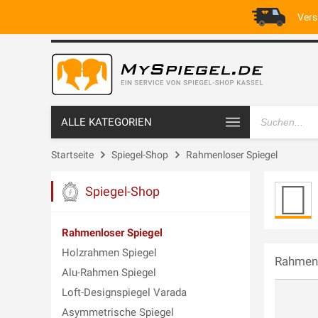
Vers
ALLE KATEGORIEN
Startseite
Spiegel-Shop
Rahmenloser Spiegel
Spiegel-Shop
Rahmenloser Spiegel
Holzrahmen Spiegel
Rahmenl
Alu-Rahmen Spiegel
Loft-Designspiegel Varada
Asymmetrische Spiegel